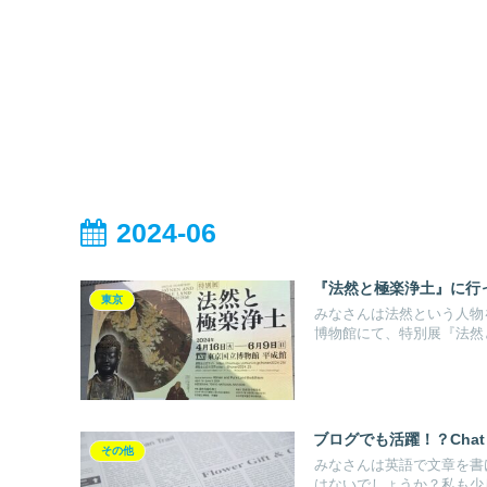
2024-06
『法然と極楽浄土』に行
東京
みなさんは法然という人物
博物館にて、特別展『法然と
ブログでも活躍！？Chat
その他
みなさんは英語で文章を書
はないでしょうか？私も少し