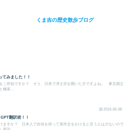
くま吉の歴史散歩ブログ
ってみました！！
をご存知ですか？ そう、日本で浄土宗を開いた方ですよね。 東京国立
極楽...
2024.06.08
 GPT翻訳術！！
けますか？ 日本人で自信を持って英作文をかけると言う人は少ないので
英語...