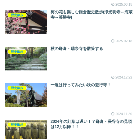
2025.03.15
梅の花も楽しむ鎌倉歴史散歩(浄光明寺～海蔵
歴史散歩
寺～英勝寺)
2025.02.18
秋の鎌倉・瑞泉寺を散策する
歴史散歩
2024.12.22
一遍は行ってみたい秋の遊行寺！
歴史散歩
2024.11.30
2024年の紅葉は遅い！？鎌倉・長谷寺の見頃
歴史散歩
は12月以降！！