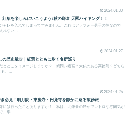
2024.01.30
】紅葉を楽しみにいこうよう♪秋の鎌倉 天園ハイキング！！
ジャレを入れてしまってすみません。これはアラフォー男子の性なので
れない...
2024.01.27
しの歴史散歩｜紅葉とともに歩く名所巡り
だとどこをイメージしますか？ 鶴岡八幡宮？大仏のある高徳院？どちら
、...
2024.01.25
好き必見！明月院・東慶寺・円覚寺を静かに巡る散歩旅
寺には行ったことありますか？ 私は、北鎌倉の静かでレトロな雰囲気が
、季...