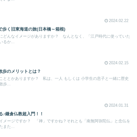
2024.02.22
で歩く旧東海道の旅(日本橋～箱根)
にどんなイメージがありますか？ なんとなく、「江戸時代に使っていた
るか...
2024.02.15
散歩のメリットとは？
こととかありますか？ 私は、一人 もしくは 小学生の息子と一緒に歴史
歩...
2024.01.31
る♪鎌倉仏教超入門！！
イメージですか？ 「禅」ですかね？それとも「南無阿弥陀仏」と念仏を
また...