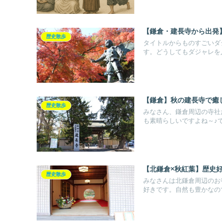
【鎌倉・建長寺から出発
歴史散歩
タイトルからものすごいダ
す。どうしてもダジャレを入
【鎌倉】秋の建長寺で癒
歴史散歩
みなさん、鎌倉周辺の寺社
も素晴らしいですよね～♪でも
【北鎌倉×秋紅葉】歴史
歴史散歩
みなさんは北鎌倉周辺のお
好きです。自然も豊かなので