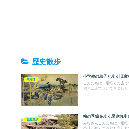
歴史散歩
小学生の息子と歩く旧東海
東海道
こんにちは、足軽くま吉で
供と二人で歩いてきました！
梅の季節を歩く歴史散歩
歴史散歩
みなさんこんにちは！足軽
の花が咲くころだと言われて