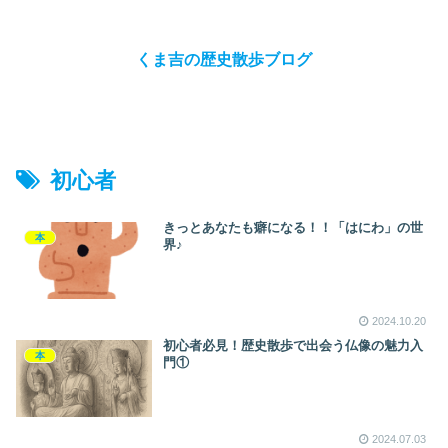
くま吉の歴史散歩ブログ
初心者
きっとあなたも癖になる！！「はにわ」の世
本
界♪
2024.10.20
初心者必見！歴史散歩で出会う仏像の魅力入
本
門①
2024.07.03