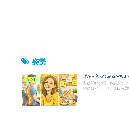
姿勢
形から入ってみる〜ちょ
その他
私は20代の頃、体調がす
頃にはぐったり。休日も思い