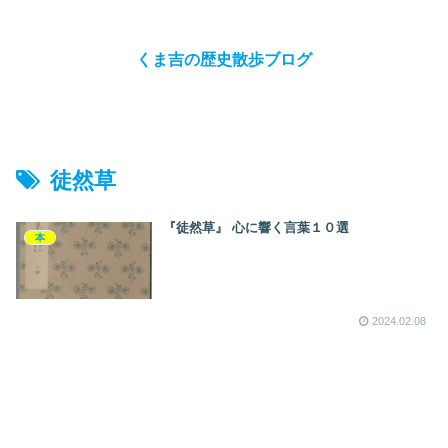
くま吉の歴史散歩ブログ
徒然草
『徒然草』 心に響く言葉１０選
本
2024.02.08