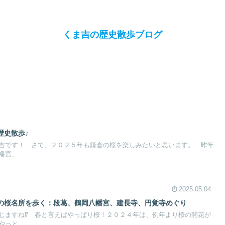
くま吉の歴史散歩ブログ
歴史散歩♪
吉です！ さて、２０２５年も鎌倉の桜を楽しみたいと思います。 昨年
宮、...
2025.05.04
の桜名所を歩く：段葛、鶴岡八幡宮、建長寺、円覚寺めぐり
じますね⁉ 春と言えばやっぱり桜！２０２４年は、例年より桜の開花が
っと...