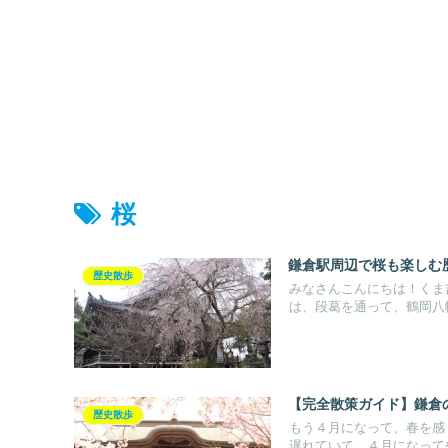
桜
鎌倉駅周辺で桜も楽しむ
歴史散歩
みなさんこんにちは！くま
は、段葛を通って、鶴岡八幡
【完全散策ガイド】鎌倉
歴史散歩
もう４月になって、春を感
遅れていて、４月になってや