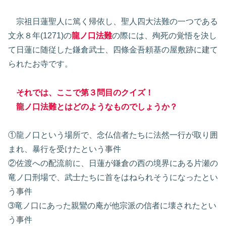
宗祖日蓮聖人に篤く帰依し、聖人四大法難の一つである
文永８年(1271)の
龍ノ口法難
の際には、殉死の覚悟を決し
て日蓮に随従した鎌倉武士、四條金吾頼基の屋敷跡に建て
られたお寺です。
それでは、ここで第３問目のクイズ！
龍ノ口法難とはどのようなものでしょうか？
①龍ノ口という場所で、念仏信者たちに法然一行が取り囲
まれ、暴行を受けたという事件
②佐渡への配流前に、日蓮が鎌倉の西の境界にある片瀬の
竜ノ口刑場で、武士たちに首をはねられそうになったとい
う事件
➂竜ノ口にあった親鸞の庵が他宗派の信者に壊されたとい
う事件