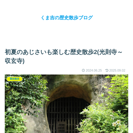
くま吉の歴史散歩ブログ
初夏のあじさいも楽しむ歴史散歩2(光則寺～
収玄寺)
2024.06.25
2025.09.02
歴史散歩