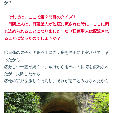
か？
それでは、ここで第２問目のクイズ！
日朗上人は、日蓮聖人が佐渡に流された時に、ここに閉
じ込められることになりました。なぜ日蓮聖人は配流され
ることになったのでしょうか？
①日蓮の弟子が後鳥羽上皇の女房を勝手に出家させてしま
ったから
②激しい干魃が続く中、幕府から雨乞いの祈祷を依頼され
たが、失敗したから
③他の宗派を激しく批判し、それが悪口とみなされたから