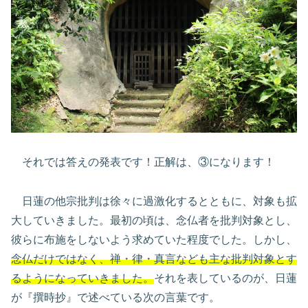
それでは答えの発表です！正解は、③になります！
日蓮の他宗批判は徐々に過激化するとともに、対象も拡
大していきました。最初の頃は、念仏者を批判対象とし、
彼らに布施をしないよう求めていた程度でした。しかし、
念仏だけではなく、禅・律・真言なども主な批判対象とす
るようになっていきました。
それを表しているのが、日蓮
が『撰時抄』で述べている次の言葉です。