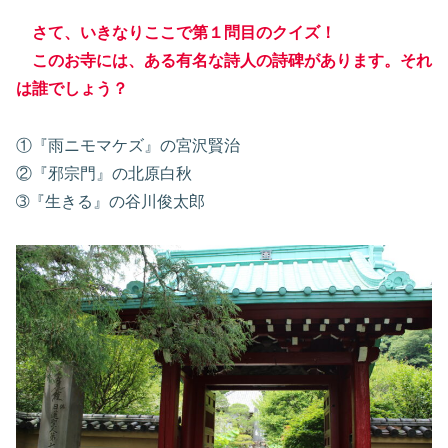
さて、いきなりここで第１問目のクイズ！
このお寺には、ある有名な詩人の詩碑があります。それ
は誰でしょう？
①『雨ニモマケズ』の宮沢賢治
②『邪宗門』の北原白秋
➂『生きる』の谷川俊太郎