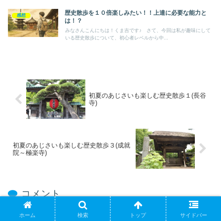
歴史散歩を１０倍楽しみたい！！上達に必要な能力と
感想
は！？
みなさんこんにちは！くま吉です♪ さて、今回は私が趣味にして
いる歴史散歩について、初心者レベルから中...
初夏のあじさいも楽しむ歴史散歩１(長谷
寺)
初夏のあじさいも楽しむ歴史散歩３(成就
院～極楽寺)
コメント
ホーム
検索
トップ
サイドバー