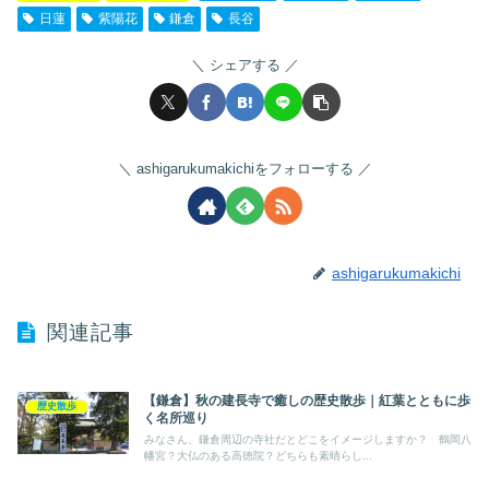
日蓮
紫陽花
鎌倉
長谷
シェアする
ashigarukumakichiをフォローする
ashigarukumakichi
関連記事
【鎌倉】秋の建長寺で癒しの歴史散歩｜紅葉とともに歩
歴史散歩
く名所巡り
みなさん、鎌倉周辺の寺社だとどこをイメージしますか？ 鶴岡八
幡宮？大仏のある高徳院？どちらも素晴らし...