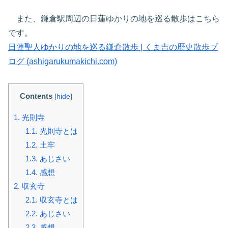
また、鎌倉駅周辺の日蓮ゆかりの地を巡る散歩はこちら
です。
日蓮聖人ゆかりの地を巡る鎌倉散歩 | くま吉の歴史散歩ブ
ログ (ashigarukumakichi.com)
Contents
[
hide
]
1.
光則寺
1.1.
光則寺とは
1.2.
土牢
1.3.
あじさい
1.4.
感想
2.
収玄寺
2.1.
収玄寺とは
2.2.
あじさい
2.3.
感想