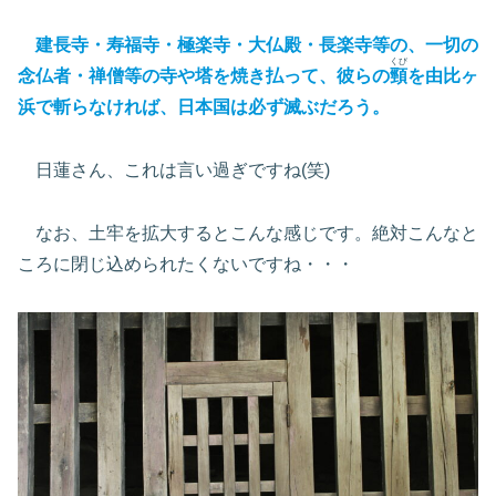
建長寺・寿福寺・極楽寺・大仏殿・長楽寺等の、一切の
くび
念仏者・禅僧等の寺や塔を焼き払って、彼らの
頸
を由比ヶ
浜で斬らなければ、日本国は必ず滅ぶだろう。
日蓮さん、これは言い過ぎですね(笑)
なお、土牢を拡大するとこんな感じです。絶対こんなと
ころに閉じ込められたくないですね・・・