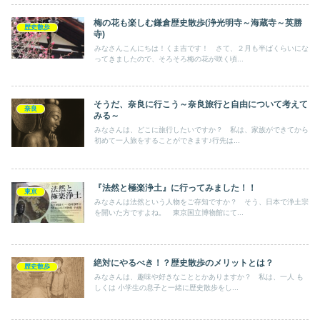
梅の花も楽しむ鎌倉歴史散歩(浄光明寺～海蔵寺～英勝
歴史散歩
寺)
みなさんこんにちは！くま吉です！ さて、２月も半ばくらいにな
ってきましたので、そろそろ梅の花が咲く頃...
そうだ、奈良に行こう～奈良旅行と自由について考えて
奈良
みる～
みなさんは、どこに旅行したいですか？ 私は、家族ができてから
初めて一人旅をすることができます♪行先は...
『法然と極楽浄土』に行ってみました！！
東京
みなさんは法然という人物をご存知ですか？ そう、日本で浄土宗
を開いた方ですよね。 東京国立博物館にて...
絶対にやるべき！？歴史散歩のメリットとは？
歴史散歩
みなさんは、趣味や好きなこととかありますか？ 私は、一人 も
しくは 小学生の息子と一緒に歴史散歩をし...