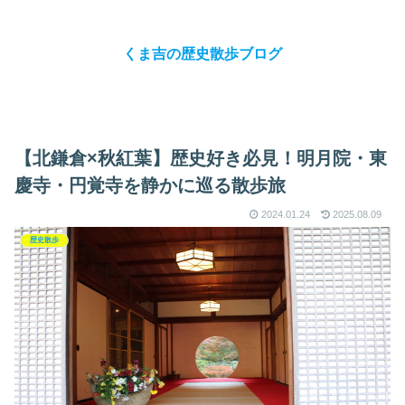
くま吉の歴史散歩ブログ
【北鎌倉×秋紅葉】歴史好き必見！明月院・東
慶寺・円覚寺を静かに巡る散歩旅
2024.01.24
2025.08.09
歴史散歩