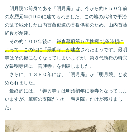
明月院の前身である「明月庵」は、今から約８５０年前
の永歴元年(1160)に建てられました。この地の武将で平治
の乱で戦死した山内首藤俊道の菩提供養のため、山内首藤
経俊が創建。
その約１００年後に、
鎌倉幕府第５代執権 北条時頼に
よって、この地に「最明寺」が建立
されたようです。最明
寺はその後になくなってしまいますが、第８代執権の時宗
が最明寺跡に「善興寺」を創建しました。
さらに、１３８０年には、「明月庵」が「明月院」と改
められました。
最終的には、「善興寺」は明治初年に廃寺となってしま
いますが、筆頭の支院だった「明月院」だけが残りまし
た。