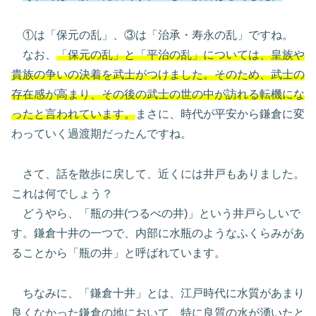
①は「保元の乱」、③は「治承・寿永の乱」ですね。
なお、
「保元の乱」と「平治の乱」については、皇族や
貴族の争いの決着を武士がつけました。そのため、武士の
存在感が高まり、その後の武士の世の中が訪れる転機にな
ったと言われています。
まさに、時代が平安から鎌倉に変
わっていく過渡期だったんですね。
さて、話を散歩に戻して、近くには井戸もありました。
これは何でしょう？
どうやら、「瓶の井(つるべの井)」という井戸らしいで
す。鎌倉十井の一つで、内部に水瓶のようなふくらみがあ
ることから「瓶の井」と呼ばれています。
ちなみに、「鎌倉十井」とは、江戸時代に水質があまり
良くなかった鎌倉の地において、特に良質の水が湧いたと