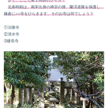
さて、ここで第１問目のクイズ！
北条時頼は、南宋出身の禅宗の僧、蘭渓道隆を保護し、
鎌倉に○○寺をひらきます。そのお寺は何でしょう？
①法隆寺
②清水寺
➂建長寺