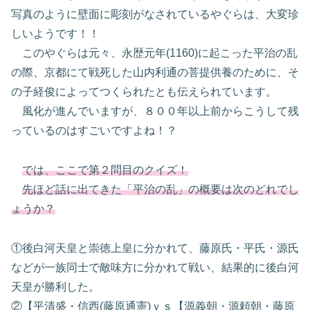
写真のように壁面に彫刻がなされているやぐらは、大変珍
しいようです！！
このやぐらは元々、永歴元年(1160)に起こった平治の乱
の際、京都にて戦死した山内利通の菩提供養のために、そ
の子経俊によってつくられたとも伝えられています。
風化が進んでいますが、８００年以上前からこうして残
っているのはすごいですよね！？
では、ここで第２問目のクイズ！
先ほど話に出てきた「平治の乱」の概要は次のどれでし
ょうか？
①後白河天皇と崇徳上皇に分かれて、藤原氏・平氏・源氏
などが一族同士で敵味方に分かれて戦い、結果的に後白河
天皇が勝利した。
②【平清盛・信西(藤原通憲)ｖｓ【源義朝・源頼朝・藤原