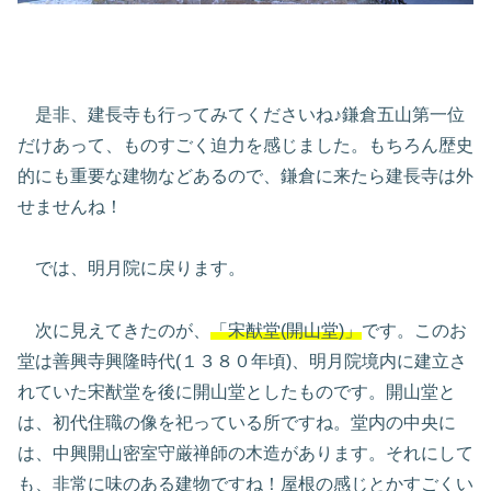
是非、建長寺も行ってみてくださいね♪鎌倉五山第一位
だけあって、ものすごく迫力を感じました。もちろん歴史
的にも重要な建物などあるので、鎌倉に来たら建長寺は外
せませんね！
では、明月院に戻ります。
次に見えてきたのが、
「宋猷堂(開山堂)」
です。このお
堂は善興寺興隆時代(１３８０年頃)、明月院境内に建立さ
れていた宋猷堂を後に開山堂としたものです。開山堂と
は、初代住職の像を祀っている所ですね。堂内の中央に
は、中興開山密室守厳禅師の木造があります。それにして
も、非常に味のある建物ですね！屋根の感じとかすごくい