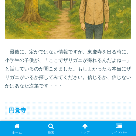
最後に、定かではない情報ですが、東慶寺を出る時に、
小学生の子供が、「ここでザリガニが撮れるんだよねー」
と話しているのが聞こえました。もしよかったら本当にザ
リガニがいるか探してみてください。信じるか、信じない
かはあなた次第です・・・
円覚寺
円覚寺について、１１月末の散歩では、入口付近だけ写
ホーム
検索
トップ
サイドバー