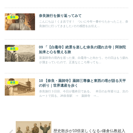
奈良旅行を振り返ってみて
奈良
こんにちは！くま吉です！ ついに今年一番やりたかったこと、奈
良旅行に行ってきました♪その感想をお伝え...
09 「【白毫寺】絶景を楽しむ奈良の隠れ古寺｜阿弥陀
奈良
如来と心を整える旅
新薬師寺の境内を巡った後、白毫寺へと向かう。その日はもう疲れ
が溜まっていたので、正直なところ帰っても...
10 【奈良・薬師寺】薬師三尊像と東西の塔が語る天平
奈良
の祈り｜世界遺産を歩く
奈良旅行３日目、今日が最終日である。 本日のお寺巡りは、次の
ルートで回る。JR奈良駅 ⇒ 薬師寺 ⇒...
歴史散歩が10倍楽しくなる♪鎌倉仏教超入