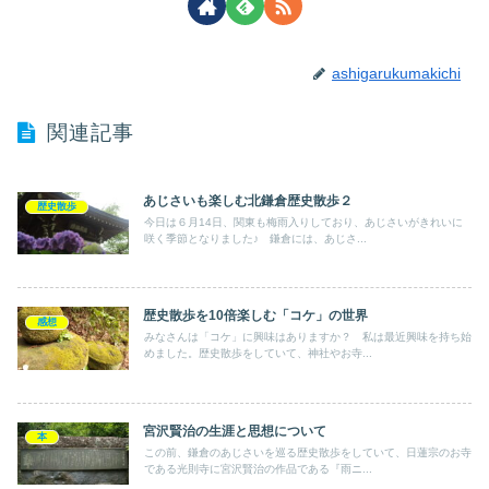
ashigarukumakichi
関連記事
あじさいも楽しむ北鎌倉歴史散歩２
歴史散歩
今日は６月14日、関東も梅雨入りしており、あじさいがきれいに
咲く季節となりました♪ 鎌倉には、あじさ...
歴史散歩を10倍楽しむ「コケ」の世界
感想
みなさんは「コケ」に興味はありますか？ 私は最近興味を持ち始
めました。歴史散歩をしていて、神社やお寺...
宮沢賢治の生涯と思想について
本
この前、鎌倉のあじさいを巡る歴史散歩をしていて、日蓮宗のお寺
である光則寺に宮沢賢治の作品である『雨ニ...