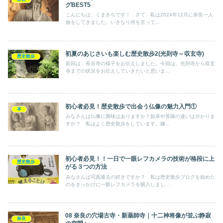
グBEST5
こんにちは、くまきちです！ さて、私は2024年12月に奈良一人
旅をしてきました。いきなり何を言って...
初夏のあじさいも楽しむ歴史散歩2(光則寺～収玄寺)
歴史散歩
前回は、長谷寺の様子をお伝えしました。今回は、光則寺から収玄
寺までの状況をお伝えしていきたいと思いま...
初心者必見！歴史散歩で出会う仏像の魅力入門①
本
みなさんは仏像に興味はありますか？如来や菩薩の違いは分かりま
すか？ 私はよく歴史散歩をしています。鎌...
初心者必見！！一日で一眼レフカメラの技術が格段に上
歴史散歩
がる３つの方法
みなさんは写真撮るの好きですか？ 私は歴史散歩ブログを始めた
のをきっかけに一眼レフカメラを購入しまし...
08 奈良の穴場古寺・新薬師寺｜十二神将像が並ぶ静寂
奈良