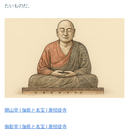
たいものだ。
開山堂 | 伽藍と名宝 | 唐招提寺
御影堂 | 伽藍と名宝 | 唐招提寺