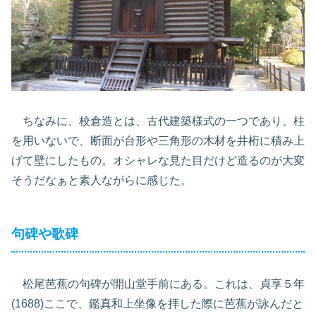
ちなみに、校倉造とは、古代建築様式の一つであり、柱
を用いないで、断面が台形や三角形の木材を井桁に積み上
げて壁にしたもの。オシャレな見た目だけど造るのが大変
そうだなぁと素人ながらに感じた。
句碑や歌碑
松尾芭蕉の句碑が開山堂手前にある。これは、貞享５年
(1688)ここで、鑑真和上坐像を拝した際に芭蕉が詠んだと