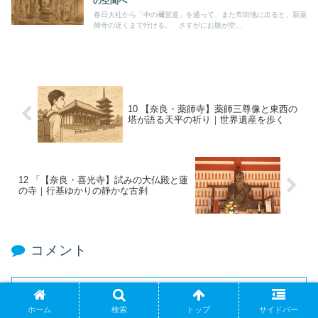
の空間へ
春日大社から「中の禰宜道」を通って、また市街地に出ると、新薬
師寺の近くまで行ける。 さすがにお腹が空...
10 【奈良・薬師寺】薬師三尊像と東西の
塔が語る天平の祈り｜世界遺産を歩く
12 「【奈良・喜光寺】試みの大仏殿と蓮
の寺｜行基ゆかりの静かな古刹
コメント
コメントを書き込む
ホーム
検索
トップ
サイドバー