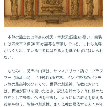
本尊の脇士には等身の梵天・帝釈天(国宝)が従い、四隅
には四天王立像(国宝)が諸尊を守護している。これら九尊
がつくり出している世界観は見る人を魅了せずにはいられ
ない。
ちなみに、梵天の由来は、サンスクリット語で「ブラフ
マー（Brahmā）」と呼ばれる神格。インド古代のバラモ
ン教の最高神のひとりで、世界の創造神。仏教において
は、釈迦が悟りを開いたとき、説法を始めるように勧めた
存在として登場。仏法を守護し、人々に仏の教えを伝える
役割を担う。智慧や創造性、また仏教に帰依する人々を守