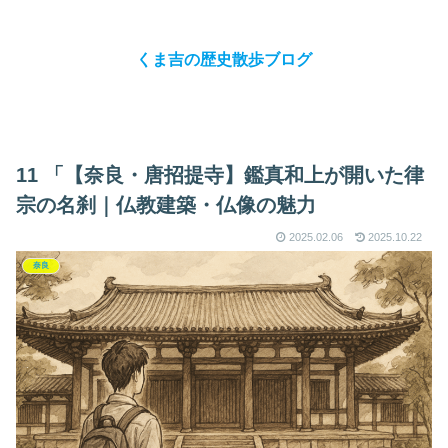
くま吉の歴史散歩ブログ
11 「【奈良・唐招提寺】鑑真和上が開いた律
宗の名刹｜仏教建築・仏像の魅力
2025.02.06
2025.10.22
奈良