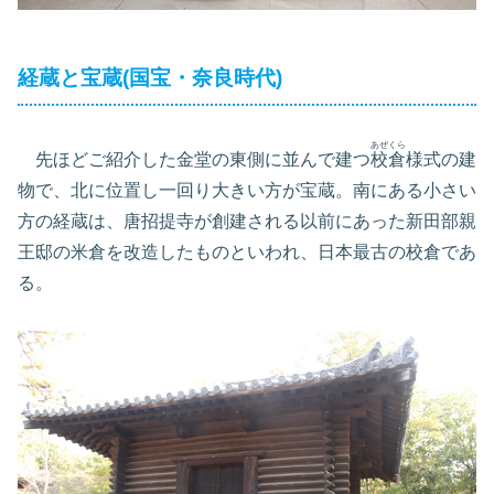
経蔵と宝蔵(国宝・奈良時代)
あぜくら
先ほどご紹介した金堂の東側に並んで建つ
校倉
様式の建
物で、北に位置し一回り大きい方が宝蔵。南にある小さい
方の経蔵は、唐招提寺が創建される以前にあった新田部親
王邸の米倉を改造したものといわれ、日本最古の校倉であ
る。