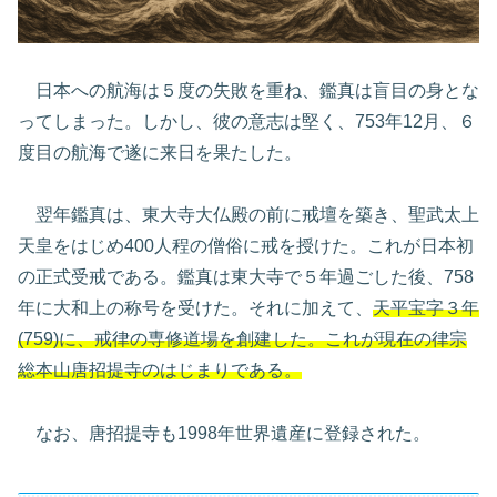
日本への航海は５度の失敗を重ね、鑑真は盲目の身とな
ってしまった。しかし、彼の意志は堅く、753年12月、６
度目の航海で遂に来日を果たした。
翌年鑑真は、東大寺大仏殿の前に戒壇を築き、聖武太上
天皇をはじめ400人程の僧俗に戒を授けた。これが日本初
の正式受戒である。鑑真は東大寺で５年過ごした後、758
年に大和上の称号を受けた。それに加えて、
天平宝字３年
(759)に、戒律の専修道場を創建した。これが現在の律宗
総本山唐招提寺のはじまりである。
なお、唐招提寺も1998年世界遺産に登録された。