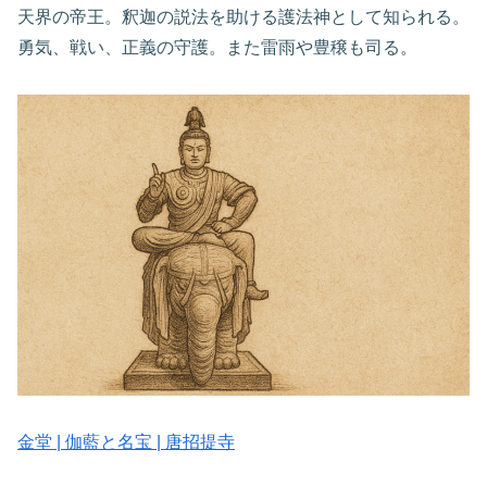
天界の帝王。釈迦の説法を助ける護法神として知られる。
勇気、戦い、正義の守護。また雷雨や豊穣も司る。
金堂 | 伽藍と名宝 | 唐招提寺