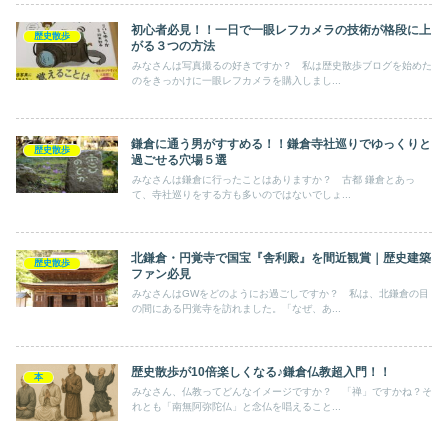
初心者必見！！一日で一眼レフカメラの技術が格段に上
歴史散歩
がる３つの方法
みなさんは写真撮るの好きですか？ 私は歴史散歩ブログを始めた
のをきっかけに一眼レフカメラを購入しまし...
鎌倉に通う男がすすめる！！鎌倉寺社巡りでゆっくりと
歴史散歩
過ごせる穴場５選
みなさんは鎌倉に行ったことはありますか？ 古都 鎌倉とあっ
て、寺社巡りをする方も多いのではないでしょ...
北鎌倉・円覚寺で国宝『舎利殿』を間近観賞｜歴史建築
歴史散歩
ファン必見
みなさんはGWをどのようにお過ごしですか？ 私は、北鎌倉の目
の間にある円覚寺を訪れました。「なぜ、あ...
歴史散歩が10倍楽しくなる♪鎌倉仏教超入門！！
本
みなさん、仏教ってどんなイメージですか？ 「禅」ですかね？そ
れとも「南無阿弥陀仏」と念仏を唱えること...