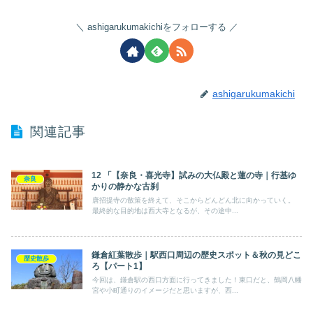
ashigarukumakichiをフォローする
ashigarukumakichi
関連記事
12 「【奈良・喜光寺】試みの大仏殿と蓮の寺｜行基ゆ
奈良
かりの静かな古刹
唐招提寺の散策を終えて、そこからどんどん北に向かっていく。
最終的な目的地は西大寺となるが、その途中...
鎌倉紅葉散歩｜駅西口周辺の歴史スポット＆秋の見どこ
歴史散歩
ろ【パート1】
今回は、鎌倉駅の西口方面に行ってきました！東口だと、鶴岡八幡
宮や小町通りのイメージだと思いますが、西...