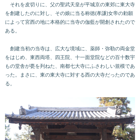
それを皮切りに、父の聖武天皇が平城京の東郊に東大寺
を創建したのに対し、その娘に当る称徳(孝謙)女帝の勅願
によって宮西の地に本格的に当寺の伽藍が開創されたので
ある。
創建当初の当寺は、広大な境域に、薬師・弥勒の両金堂
をはじめ、東西両塔、四王院、十一面堂院などの百十数宇
もの堂舎が甍を列ねた、南都七大寺にふさわしい規模であ
った。まさに、東の東大寺に対する西の大寺だったのであ
る。