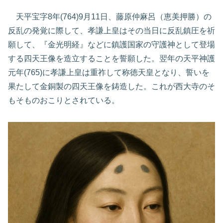
天平宝字8年(764)9月11日、藤原仲麻呂（恵美押勝）の
反乱の発覚に際して、孝謙上皇はその当日に反乱鎮圧を祈
願して、『金光明経』などに鎮護国家の守護神として登場
する四天王像を造立することを誓願した。翌年の天平神護
元年(765)に孝謙上皇は重祚して称徳天皇となり、誓いを
果たして金銅製の四天王像を鋳造した。これが西大寺のそ
もそものおこりとされている。