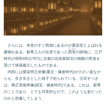
さらには、本堂のすぐ西側にあるのが愛染堂とよばれる
にしむろ
建物がある。叡尊上人の住房であった
西室
の跡地に、江戸
時代の明和4年(1767)に京都の近衛家邸宅の御殿の寄進を
受けて移築建立したものである。
内部には愛染明王坐像(重文・鎌倉時代)が小さい姿なが
らも、生き生きとした様子で祀られている。注目すべき
は、興正菩薩寿像(国宝・鎌倉時代)である。これは、叡尊
のことであり、とても写実的なので、このような姿だった
のかと想像してしまう。