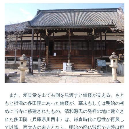
また、愛染堂を出て右側を見渡すと鐘楼が見える。もと
もと摂津の多田院にあった鐘楼が、幕末もしくは明治の初
めに当寺に移建されたもの。清和源氏の発祥の地に建立さ
れた多田院（兵庫県川西市）は、鎌倉時代に忍性が再興し
て以降、西大寺の末寺となり、明治の廃仏毀釈で寺院は廃