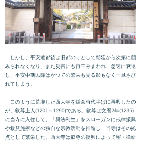
しかし、平安遷都後は旧都の寺として朝廷から次第に顧
みられなくなり、また災害にも再三みまわれ、急速に衰退
し、平安中期以降はかつての繁栄も見る影もなく一旦さび
れてしまう。
このように荒廃した西大寺を鎌倉時代半ばに再興したの
が、叡尊上人(1201～1290)である。叡尊は文暦2年(1235)
に当寺に入住して、「興法利生」をスローガンに戒律振興
や救貧施療などの独自な宗教活動を推進し、当寺はその拠
点として繁栄した。西大寺は叡尊の復興によって密・律研