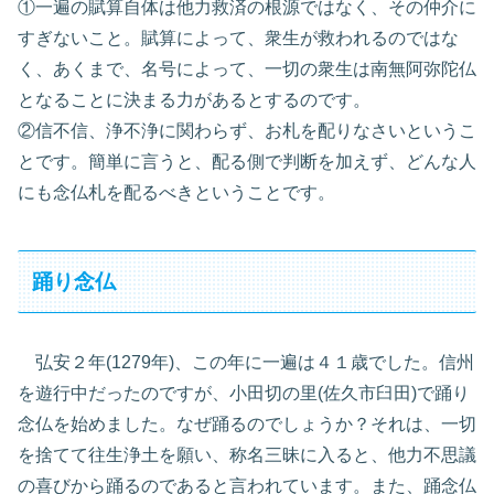
①一遍の賦算自体は他力救済の根源ではなく、その仲介に
すぎないこと。賦算によって、衆生が救われるのではな
く、あくまで、名号によって、一切の衆生は南無阿弥陀仏
となることに決まる力があるとするのです。
②信不信、浄不浄に関わらず、お札を配りなさいというこ
とです。簡単に言うと、配る側で判断を加えず、どんな人
にも念仏札を配るべきということです。
踊り念仏
弘安２年(1279年)、この年に一遍は４１歳でした。信州
を遊行中だったのですが、小田切の里(佐久市臼田)で踊り
念仏を始めました。なぜ踊るのでしょうか？それは、一切
を捨てて往生浄土を願い、称名三昧に入ると、他力不思議
の喜びから踊るのであると言われています。また、踊念仏