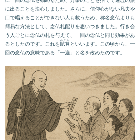
に一回の念仏を勧めるため、万事のことを捨てて遍歴の旅
に出ることを決心しました。さらに、信仰心がない凡夫や
口で唱えることができない人も救うため、称名念仏よりも
簡易な方法として、念仏札配りを思いつきました。行き会
う人ごとに念仏の札を与えて、一回の念仏と同じ効果があ
ふさん
るとしたのです。これを
賦算
といいます。この頃から、一
回の念仏の意味である「一遍」と名を改めたのです。