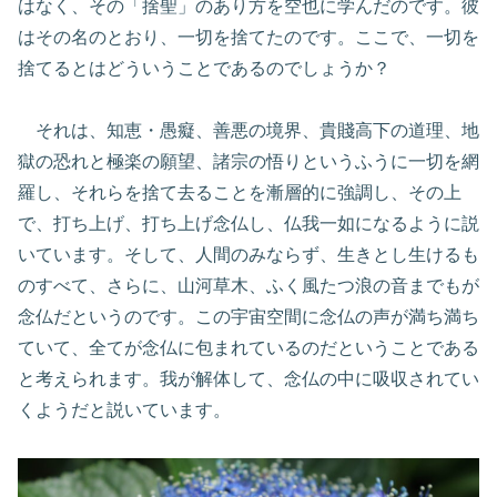
はなく、その「捨聖」のあり方を空也に学んだのです。彼
はその名のとおり、一切を捨てたのです。ここで、一切を
捨てるとはどういうことであるのでしょうか？
それは、知恵・愚癡、善悪の境界、貴賤高下の道理、地
獄の恐れと極楽の願望、諸宗の悟りというふうに一切を網
羅し、それらを捨て去ることを漸層的に強調し、その上
で、打ち上げ、打ち上げ念仏し、仏我一如になるように説
いています。そして、人間のみならず、生きとし生けるも
のすべて、さらに、山河草木、ふく風たつ浪の音までもが
念仏だというのです。この宇宙空間に念仏の声が満ち満ち
ていて、全てが念仏に包まれているのだということである
と考えられます。我が解体して、念仏の中に吸収されてい
くようだと説いています。