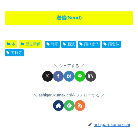
本
歴史関係
時宗
藤沢
踊り念仏
踊念仏
遊行寺
シェアする
ashigarukumakichiをフォローする
ashigarukumakichi