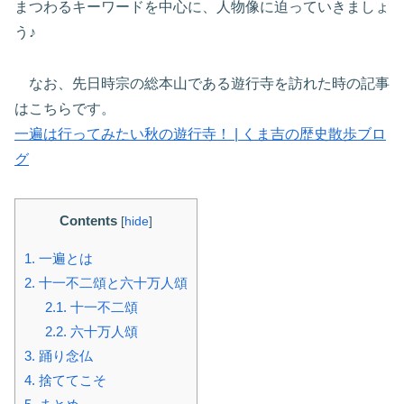
まつわるキーワードを中心に、人物像に迫っていきましょ
う♪
なお、先日時宗の総本山である遊行寺を訪れた時の記事
はこちらです。
一遍は行ってみたい秋の遊行寺！ | くま吉の歴史散歩ブロ
グ
Contents
[
hide
]
1.
一遍とは
2.
十一不二頌と六十万人頌
2.1.
十一不二頌
2.2.
六十万人頌
3.
踊り念仏
4.
捨ててこそ