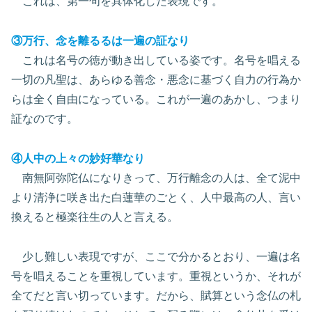
これは、第一句を具体化した表現です。
③万行、念を離るるは一遍の証なり
これは名号の徳が動き出している姿です。名号を唱える
一切の凡聖は、あらゆる善念・悪念に基づく自力の行為か
らは全く自由になっている。これが一遍のあかし、つまり
証なのです。
④人中の上々の妙好華なり
南無阿弥陀仏になりきって、万行離念の人は、全て泥中
より清浄に咲き出た白蓮華のごとく、人中最高の人、言い
換えると極楽往生の人と言える。
少し難しい表現ですが、ここで分かるとおり、一遍は名
号を唱えることを重視しています。重視というか、それが
全てだと言い切っています。だから、賦算という念仏の札