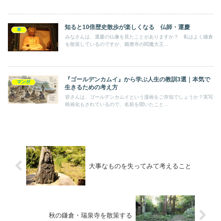
知ると10倍歴史散歩が楽しくなる 仏師・運慶
本
みなさんは、運慶の仏像を見たことがありますか？ 私はよく鎌倉
を散策しているのですが、圓應寺の閻魔大王...
『ゴールデンカムイ』から学ぶ人生の教訓3選｜本気で
マンガ
生きるための考え方
皆さんは、ゴールデンカムイという漫画をご存知でしょうか？実写
映画化もされているので、名前を聞いたこと...
大事なものを失ってみて考えること
秋の鎌倉・瑞泉寺を散策する