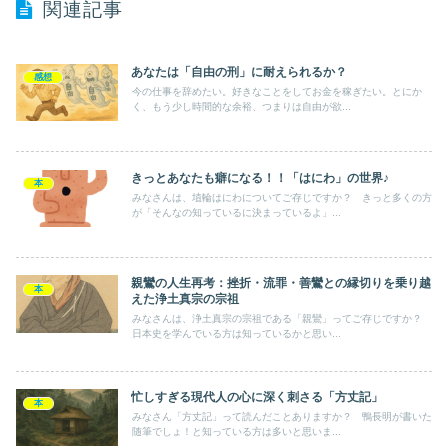
関連記事
あなたは「自由の刑」に耐えられるか？
感想
今の仕事を辞めたい。好きなことをしてお金を稼ぎたい。とにか
く、もう少し時間的な余裕、つまりは自由が欲...
きっとあなたも癖になる！！「はにわ」の世界♪
本
みなさんは、埴輪はにわについてご存じですか？ きっと多くの方
が「そんなの知っているに決まっているよ」...
親鸞の人生再考：挫折・流罪・善鸞との縁切りを乗り越
本
えた浄土真宗の宗祖
みなさんは、浄土真宗の宗祖である「親鸞」ってご存じですか？
日本史を学んでいる方は知っているかと思い...
忙しすぎる現代人の心に深く刺さる「方丈記」
本
みなさん「方丈記」って読んだことありますか？ 鴨長明が書いた
随筆でしょ！と知っている方は多いと思いま...