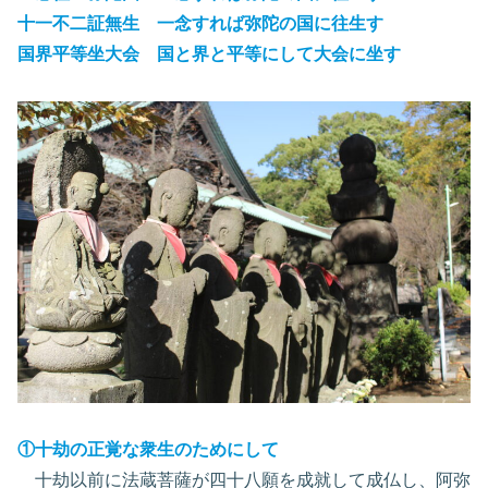
十一不二証無生
一念すれば弥陀の国に往生す
国界平等坐大会
国と界と平等にして大会に坐す
①十劫の正覚な衆生のためにして
十劫以前に法蔵菩薩が四十八願を成就して成仏し、阿弥