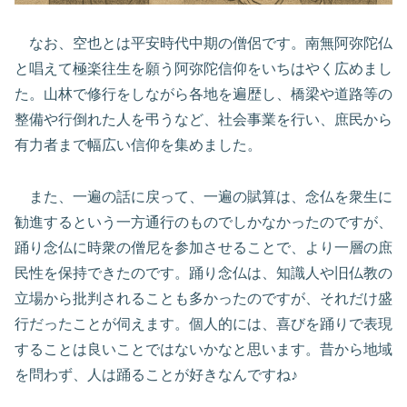
なお、空也とは平安時代中期の僧侶です。南無阿弥陀仏
と唱えて極楽往生を願う阿弥陀信仰をいちはやく広めまし
た。山林で修行をしながら各地を遍歴し、橋梁や道路等の
整備や行倒れた人を弔うなど、社会事業を行い、庶民から
有力者まで幅広い信仰を集めました。
また、一遍の話に戻って、一遍の賦算は、念仏を衆生に
勧進するという一方通行のものでしかなかったのですが、
踊り念仏に時衆の僧尼を参加させることで、より一層の庶
民性を保持できたのです。踊り念仏は、知識人や旧仏教の
立場から批判されることも多かったのですが、それだけ盛
行だったことが伺えます。個人的には、喜びを踊りで表現
することは良いことではないかなと思います。昔から地域
を問わず、人は踊ることが好きなんですね♪