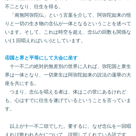
不二となり、往生を得る。
「南無阿弥陀仏」という言葉を介して、阿弥陀如来の悟
りと一切の生き物の念仏が一体となるということを述べて
います。そして、これは時空を超え、念仏の回数も関係な
い(１回唱えればいい)としています。
④国と界と平等にして大会に坐す
十一不二の絶対的無差別の世界に入れば、弥陀国と衆生
界は一体となり、一切衆生は阿弥陀如来の説法の蓮華の大
座を共にする。
つまり、念仏を唱える者は、体はこの世にあるけれど
も、心はすでに往生を遂げているということを言っていま
す。
以上が十一不二頌でした。要するに、なぜ念仏を一回唱
えれば救われるかについて、説明してくれている訳です