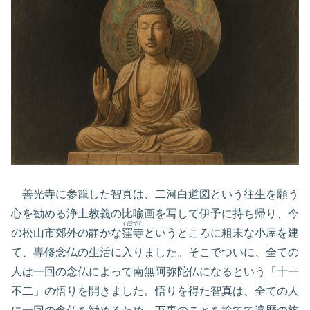
善光寺に参籠した智真は、二河白道図という往生を願う
心を勧める浄土教義の比喩画を写して伊予に持ち帰り、今
くぼでら
の松山市郊外の静かな
窪寺
というところに粗末な小屋を建
て、専修念仏の生活に入りました。そこでついに、全ての
人は一回の念仏によって南無阿弥陀仏になるという「十一
不二」の悟りを開きました。悟りを得た智真は、全ての人