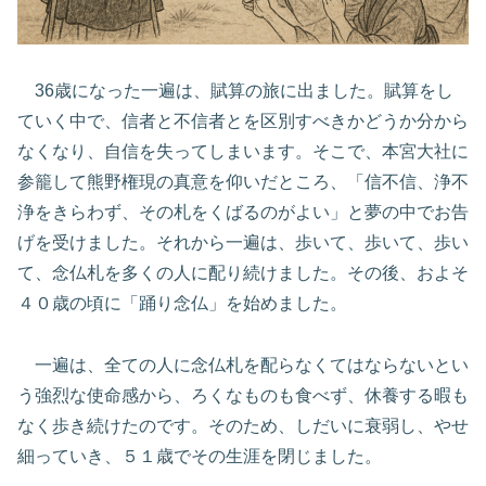
36歳になった一遍は、賦算の旅に出ました。賦算をし
ていく中で、信者と不信者とを区別すべきかどうか分から
なくなり、自信を失ってしまいます。そこで、本宮大社に
参籠して熊野権現の真意を仰いだところ、「信不信、浄不
浄をきらわず、その札をくばるのがよい」と夢の中でお告
げを受けました。それから一遍は、歩いて、歩いて、歩い
て、念仏札を多くの人に配り続けました。その後、およそ
４０歳の頃に「踊り念仏」を始めました。
一遍は、全ての人に念仏札を配らなくてはならないとい
う強烈な使命感から、ろくなものも食べず、休養する暇も
なく歩き続けたのです。そのため、しだいに衰弱し、やせ
細っていき、５１歳でその生涯を閉じました。