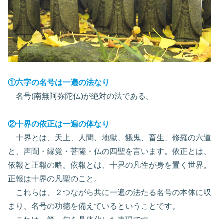
①六字の名号は一遍の法なり
名号(南無阿弥陀仏)が絶対の法である。
②十界の依正は一遍の体なり
十界とは、天上、人間、地獄、餓鬼、畜生、修羅の六道
と、声聞・縁覚・菩薩・仏の四聖を言います。依正とは、
依報と正報の略。依報とは、十界の凡性が身を置く世界。
正報は十界の凡聖のこと。
これらは、２つながら共に一遍の法たる名号の本体に収
まり、名号の功徳を備えているということです。