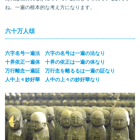
ね。一遍の根本的な考え方になります。
六十万人頌
六字名号一遍法 六字の名号は一遍の法なり
十界依正一遍体 十界の依正は一遍の体なり
万行離念一遍証 万行念を離るるは一遍の証なり
人中上々妙好華 人中の上々の妙好華なり