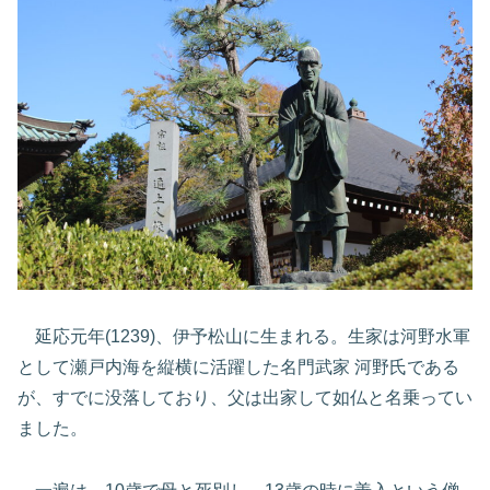
延応元年(1239)、伊予松山に生まれる。生家は河野水軍
として瀬戸内海を縦横に活躍した名門武家 河野氏である
が、すでに没落しており、父は出家して如仏と名乗ってい
ました。