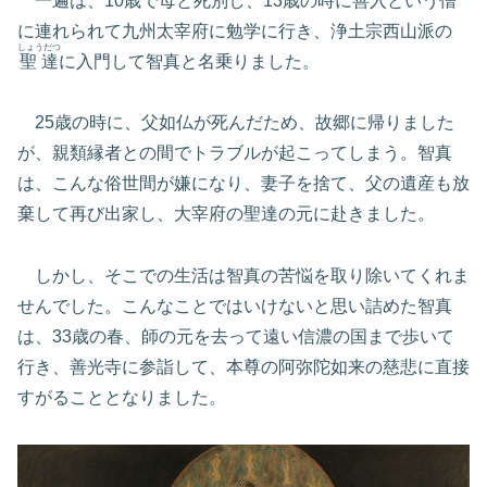
一遍は、10歳で母と死別し、13歳の時に善入という僧
に連れられて九州太宰府に勉学に行き、浄土宗西山派の
しょうだつ
聖達
に入門して智真と名乗りました。
25歳の時に、父如仏が死んだため、故郷に帰りました
が、親類縁者との間でトラブルが起こってしまう。智真
は、こんな俗世間が嫌になり、妻子を捨て、父の遺産も放
棄して再び出家し、大宰府の聖達の元に赴きました。
しかし、そこでの生活は智真の苦悩を取り除いてくれま
せんでした。こんなことではいけないと思い詰めた智真
は、33歳の春、師の元を去って遠い信濃の国まで歩いて
行き、善光寺に参詣して、本尊の阿弥陀如来の慈悲に直接
すがることとなりました。