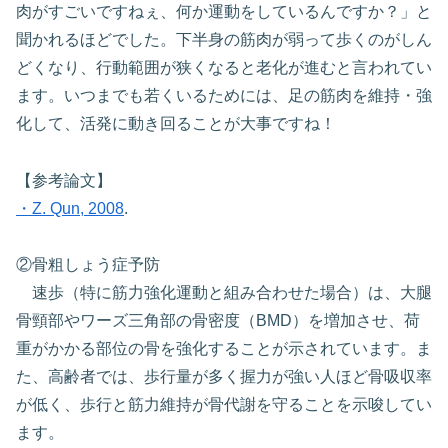
肉がすごいですねぇ、何か運動をしているんですか？」と
聞かれるほどでした。下半身の筋肉が弱って歩くのがしん
どくなり、行動範囲が狭くなると老化が進むと言われてい
ます。いつまでも若くいるためには、足の筋肉を維持・強
化して、活発に動き回ることが大事ですね！
【参考論文】
・Z. Qun, 2008
.
②骨粗しょう症予防
速歩（特に筋力強化運動と組み合わせた場合）は、大腿
骨頸部やワーズ三角部の骨密度（BMD）を増加させ、荷
重がかかる部位の骨を強化することが示されています。ま
た、高齢者では、歩行量が多く握力が強い人ほど骨吸収率
が低く、歩行と筋力維持が骨代謝を守ることを示唆してい
ます。