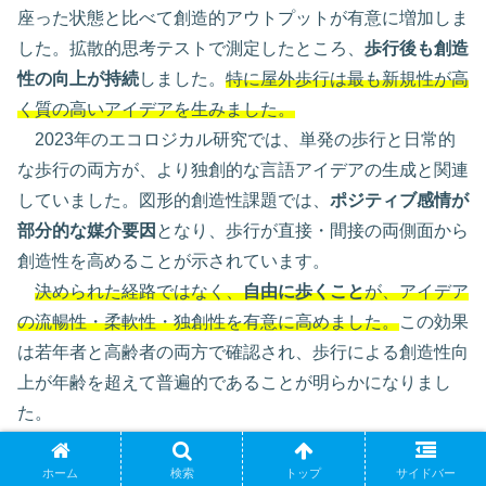
座った状態と比べて創造的アウトプットが有意に増加しま
した。拡散的思考テストで測定したところ、
歩行後も創造
性の向上が持続
しました。
特に屋外歩行は最も新規性が高
く質の高いアイデアを生みました。
2023年のエコロジカル研究では、単発の歩行と日常的
な歩行の両方が、より独創的な言語アイデアの生成と関連
していました。図形的創造性課題では、
ポジティブ感情が
部分的な媒介要因
となり、歩行が直接・間接の両側面から
創造性を高めることが示されています。
決められた経路ではなく、
自由に歩くこと
が、アイデア
の流暢性・柔軟性・独創性を有意に高めました。
この効果
は若年者と高齢者の両方で確認され、歩行による創造性向
上が年齢を超えて普遍的であることが明らかになりまし
た。
自然環境に触れることは、認知疲労を軽減し、回復的注
意を促進することで創造性を強化
します。実際に自然の中
ホーム
検索
トップ
サイドバー