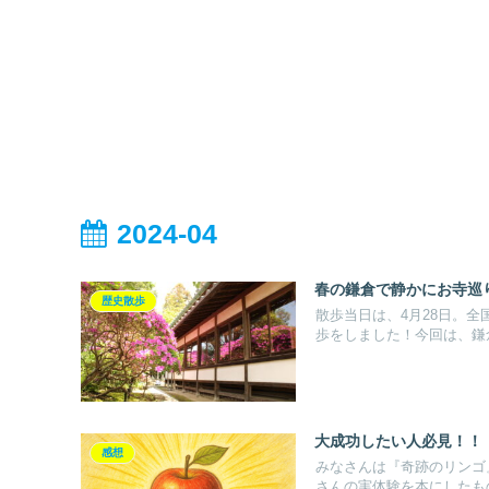
2024-04
春の鎌倉で静かにお寺巡
歴史散歩
散歩当日は、4月28日。
歩をしました！今回は、鎌倉
大成功したい人必見！！
感想
みなさんは『奇跡のリンゴ
さんの実体験を本にしたもの