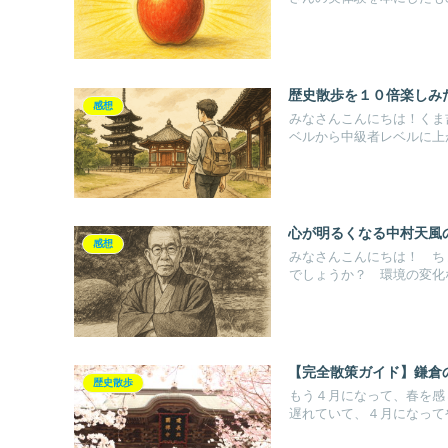
歴史散歩を１０倍楽しみ
感想
みなさんこんにちは！くま
ベルから中級者レベルに上が
心が明るくなる中村天風
感想
みなさんこんにちは！ ち
でしょうか？ 環境の変化な
【完全散策ガイド】鎌倉
歴史散歩
もう４月になって、春を感
遅れていて、４月になってや