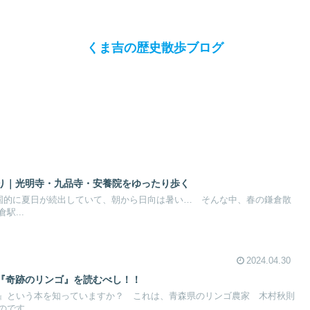
くま吉の歴史散歩ブログ
り｜光明寺・九品寺・安養院をゆったり歩く
全国的に夏日が続出していて、朝から日向は暑い… そんな中、春の鎌倉散
駅...
2024.04.30
『奇跡のリンゴ』を読むべし！！
』という本を知っていますか？ これは、青森県のリンゴ農家 木村秋則
です...