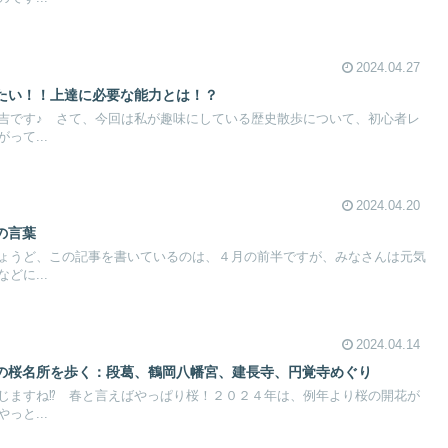
2024.04.27
たい！！上達に必要な能力とは！？
吉です♪ さて、今回は私が趣味にしている歴史散歩について、初心者レ
って...
2024.04.20
の言葉
ょうど、この記事を書いているのは、４月の前半ですが、みなさんは元気
どに...
2024.04.14
の桜名所を歩く：段葛、鶴岡八幡宮、建長寺、円覚寺めぐり
じますね⁉ 春と言えばやっぱり桜！２０２４年は、例年より桜の開花が
っと...