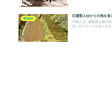
日蓮聖人ゆかりの地を巡
歴史散歩
日蓮とは、鎌倉新仏教の宗
侶」のイメージがあります。