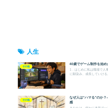
人生
40歳でゲーム制作を始
その他
1．はじめに私は職場で人
に馴染み、成長していけるよ
なぜ人は“ハマる”のか
その他
感
あなたは、何かに本気でハ