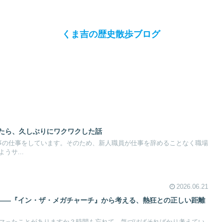
くま吉の歴史散歩ブログ
めたら、久しぶりにワクワクした話
事の仕事をしています。そのため、新人職員が仕事を辞めることなく職場
うサ...
2026.06.21
？——『イン・ザ・メガチャーチ』から考える、熱狂との正しい距離
マったことがありますか？時間も忘れて、気づけばそればかり考えてい