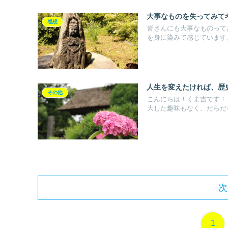
大事なものを失ってみて
感想
皆さんにも大事なものって
を身に染みて感じています。1
人生を変えたければ、歴
その他
こんにちは！くま吉です！
大した趣味もなく、だらだら
次
1