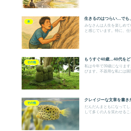
生きるのはつらい…でも
本
みなさんは人生を楽しめて
と感じています。特に、仕事
もうすぐ40歳…40代を
その他
私は今年で39歳になりま
びます。不器用な私には困難
クレイジーな文章を書き
その他
だんだんまともになってし
して多くの人を笑わせること