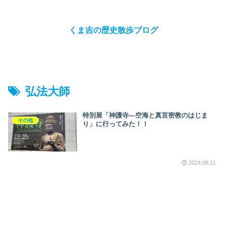
くま吉の歴史散歩ブログ
弘法大師
特別展「神護寺―空海と真言密教のはじま
その他
り」に行ってみた！！
2024.08.11