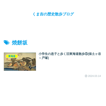
くま吉の歴史散歩ブログ
焼餅坂
小学生の息子と歩く旧東海道散歩⑤(保土ヶ谷
東海道
～戸塚)
2024.03.14