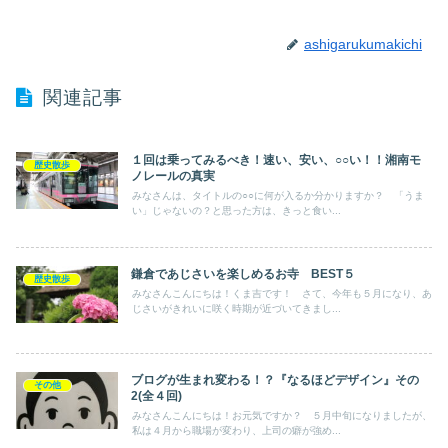
ashigarukumakichi
関連記事
１回は乗ってみるべき！速い、安い、○○い！！湘南モ
歴史散歩
ノレールの真実
みなさんは、タイトルの○○に何が入るか分かりますか？ 「うま
い」じゃないの？と思った方は、きっと食い...
鎌倉であじさいを楽しめるお寺 BEST５
歴史散歩
みなさんこんにちは！くま吉です！ さて、今年も５月になり、あ
じさいがきれいに咲く時期が近づいてきまし...
ブログが生まれ変わる！？『なるほどデザイン』その
その他
2(全４回)
みなさんこんにちは！お元気ですか？ ５月中旬になりましたが、
私は４月から職場が変わり、上司の癖が強め...