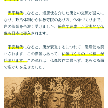
天平時代
になると、遣唐使を介した唐との交流が盛んに
なり、政治体制から仏教寺院のあり方、仏像づくりまで、
唐の影響を色濃く受けました。
盛唐で完成した写実的な仏
像も日本に導入
されます。
平安時代
になると、唐が衰退するにつれて、遣唐使も廃
止されます。この影響もあって、
仏像づくりの「和様」が
始まります。
この流れは、仏像製作に限らず、あらゆる面
で広がりを見せました。