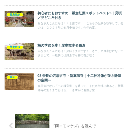
初心者にもおすすめ！鎌倉紅葉スポットベスト5｜見頃
歴史散歩
／見どころ付き
みなさんこんにちは！くま吉です！ こちらの記事を執筆している
のは、２０２４年の８月中旬です。今年の夏...
梅の季節を歩く歴史散歩＠鎌倉
歴史散歩
みなさんこんにちは！足軽くま吉です！ さて、２月半ばになって
きまして、一般的には鎌倉でも梅の花が咲く...
08 奈良の穴場古寺・新薬師寺｜十二神将像が並ぶ静寂
奈良
の空間へ
春日大社から「中の禰宜道」を通って、また市街地に出ると、新薬
師寺の近くまで行ける。 さすがにお腹が空...
『雨ニモマケズ』を読んで