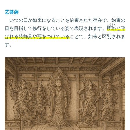
②菩薩
いつの日か如来になることを約束された存在で、約束の
ようらく
日を目指して修行をしている姿で表現されます。
瓔珞
と呼
ばれる装飾具や冠をつけている
ことで、如来と区別されま
す。