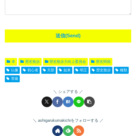
本
歴史散歩
歴史散歩力向上委員会
歴史関係
仏像
初心者
天部
如来
明王
歴史散歩
種類
菩薩
シェアする
ashigarukumakichiをフォローする