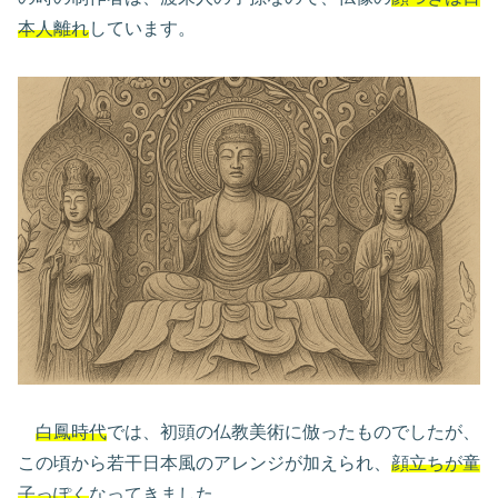
本人離れ
しています。
白鳳時代
では、初頭の仏教美術に倣ったものでしたが、
この頃から若干日本風のアレンジが加えられ、
顔立ちが童
子っぽく
なってきました。