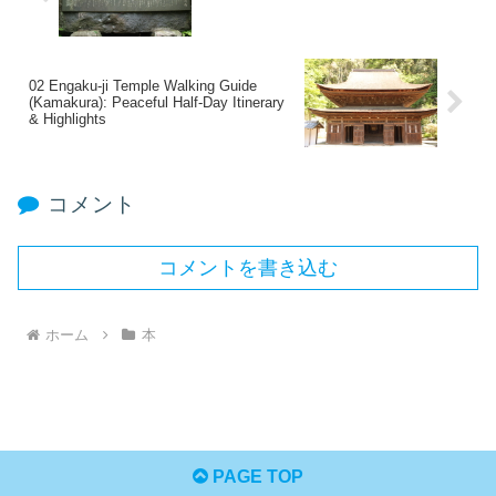
02 Engaku-ji Temple Walking Guide
(Kamakura): Peaceful Half-Day Itinerary
& Highlights
コメント
コメントを書き込む
ホーム
本
PAGE TOP